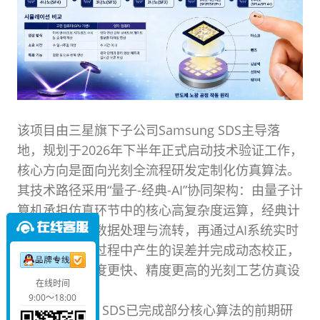
该项目由三星旗下子公司Samsung SDS主导落
地，规划于2026年下半年正式启动技术验证工作，
核心方向是面向光刻全流程研发定制化仿真算法。
其技术路径采用“量子-经典-AI”协同架构：由量子计
算机承担仿真环节中的核心高复杂度运算，经典计
算机负责后续数据处理与流转，再通过AI系统实时
识别量子运算过程中产生的误差并完成动态校正，
最终搭建出速度更快、精度更高的光刻工艺仿真设
在线时间
计能力。
9:00～18:00
目前Samsung SDS已完成部分核心算法的前期研